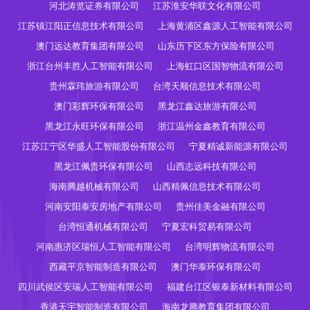
河北涛览证券有限公司
江苏淮安华联文化有限公司
江苏镇江阳正信息技术有限公司
上海黄浦区鑫源人工智能有限公司
澳门远达教育集团有限公司
山东历下区东方保险有限公司
浙江台州丰胜人工智能有限公司
上海虹口区国智物流有限公司
贵州霖玮旅游有限公司
台湾天顺信息技术有限公司
澳门彩辉环保有限公司
黑龙江鑫达旅游有限公司
黑龙江永旺环保有限公司
浙江温州金鑫教育有限公司
江苏江宁区华盛人工智能股份有限公司
宁夏精诚新能源有限公司
黑龙江佩贵环保有限公司
山西志远科技有限公司
海南腾越机械有限公司
山西精佩信息技术有限公司
河南安阳泰安房地产有限公司
贵州佳美金融有限公司
台湾恒通机械有限公司
宁夏宏科贸易有限公司
河南惠济区瑞恒人工智能有限公司
台湾明辉物流有限公司
西藏平京智能制造有限公司
澳门华泰环保有限公司
四川武侯区安瑞人工智能有限公司
福建台江区银泰新材料有限公司
香港天宇智能制造有限公司
海南龙腾教育集团有限公司